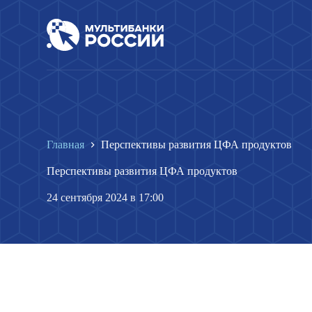
П
е
р
е
й
т
и
к
с
у
т
Главная
Перспективы развития ЦФА продуктов
и
Перспективы развития ЦФА продуктов
24 сентября 2024 в 17:00